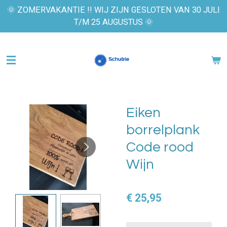
🌞 ZOMERVAKANTIE !! WIJ ZIJN GESLOTEN VAN 30 JULI
Ga
T/M 25 AUGUSTUS 🌞
direct
naar
de
hoofdinhoud
Eiken
borrelplank
Code rood
Wijn
€ 25,95