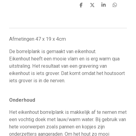
D
D
S
D
e
e
h
e
l
e
a
l
e
l
r
e
n
e
n
Afmetingen 47 x 19 x 4cm
De borrelplank is gemaakt van eikenhout.
Eikenhout heeft een mooie vlam en is erg warm qua
uitstraling. Het resultaat van een gravering van
eikenhout is iets grover. Dat komt omdat het houtsoort
iets grover is in de nerven.
Onderhoud
Het eikenhout borrelplank is makkelijk af te nemen met
een vochtig doek met lauw/warm water. Bij gebruik van
hete voorwerpen zoals pannen en kopjes zijn
onderzetters aangeraden. Om het hout zo mooi