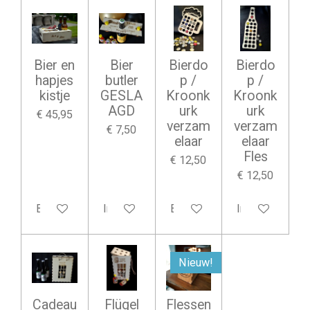
Bier en
Bier
Bierdo
Bierdo
hapjes
butler
p /
p /
kistje
GESLA
Kroonk
Kroonk
AGD
urk
urk
€ 45,95
verzam
verzam
€ 7,50
elaar
elaar
Fles
€ 12,50
€ 12,50
Bekijk details
In winkelwagen
Bekijk details
In winkelwage
Nieuw!
Cadeau
Flügel
Flessen