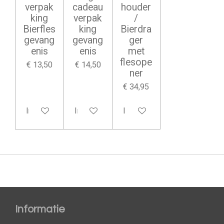
verpak
cadeau
houder
king
verpak
/
Bierfles
king
Bierdra
gevang
gevang
ger
enis
enis
met
flesope
€ 13,50
€ 14,50
ner
€ 34,95
In winkelwagen
In winkelwagen
In winkelwagen
Informatie