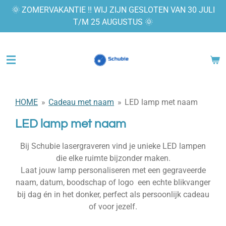
🌞 ZOMERVAKANTIE !! WIJ ZIJN GESLOTEN VAN 30 JULI
Ga
T/M 25 AUGUSTUS 🌞
direct
naar
de
hoofdinhoud
HOME
»
Cadeau met naam
»
LED lamp met naam
LED lamp met naam
Bij Schubie lasergraveren vind je unieke LED lampen
die elke ruimte bijzonder maken.
Laat jouw lamp personaliseren met een gegraveerde
naam, datum, boodschap of logo een echte blikvanger
bij dag én in het donker, perfect als persoonlijk cadeau
of voor jezelf.