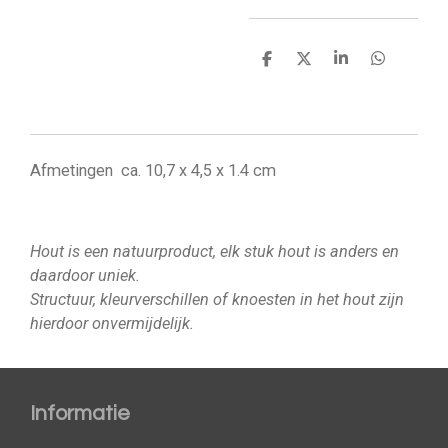
D
D
S
D
e
e
h
e
l
e
a
l
e
l
r
e
n
e
n
Afmetingen ca. 10,7 x 4,5 x 1.4 cm
Hout is een natuurproduct, elk stuk hout is anders en
daardoor uniek.
Structuur, kleurverschillen of knoesten in het hout zijn
hierdoor onvermijdelijk.
Informatie