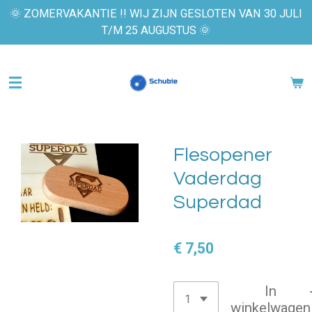
🌞 ZOMERVAKANTIE !! WIJ ZIJN GESLOTEN VAN 30 JULI
Ga
T/M 25 AUGUSTUS 🌞
direct
naar
de
hoofdinhoud
Flesopener
Vaderdag
Superdad
€ 7,50
In
winkelwagen