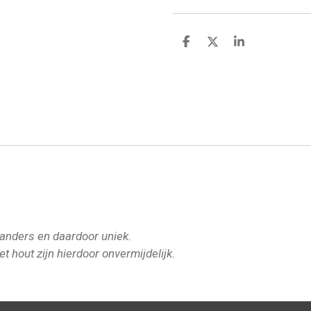
D
D
S
e
e
h
l
e
a
e
l
r
n
e
s anders en daardoor uniek.
et hout zijn hierdoor onvermijdelijk.