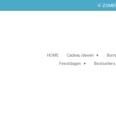
🌞 ZOMER
Ga
direct
naar
de
hoofdinhoud
HOME
Cadeau ideeën
Borr
Feestdagen
Bestsellers