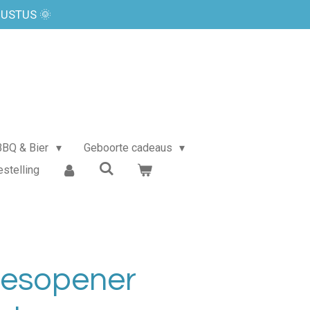
GUSTUS 🌞
BBQ & Bier
Geboorte cadeaus
estelling
lesopener