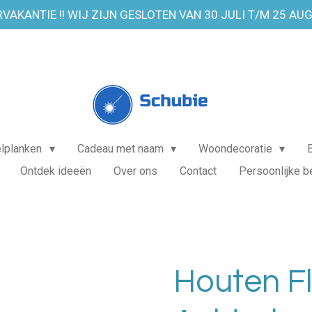
VAKANTIE !! WIJ ZIJN GESLOTEN VAN 30 JULI T/M 25 AU
elplanken
Cadeau met naam
Woondecoratie
Ontdek ideeën
Over ons
Contact
Persoonlijke b
Houten F