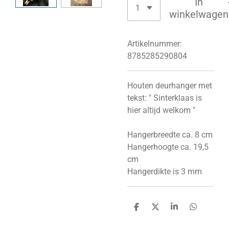
In
winkelwagen
Artikelnummer:
8785285290804
Houten deurhanger met
tekst: " Sinterklaas is
hier altijd welkom "
Hangerbreedte ca. 8 cm
Hangerhoogte ca. 19,5
cm
Hangerdikte is 3 mm
D
D
S
D
e
e
h
e
l
e
a
l