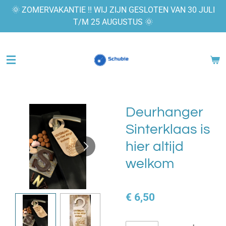
🌞 ZOMERVAKANTIE !! WIJ ZIJN GESLOTEN VAN 30 JULI
Ga
T/M 25 AUGUSTUS 🌞
direct
naar
de
hoofdinhoud
Deurhanger
Sinterklaas is
hier altijd
welkom
€ 6,50