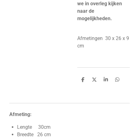
we in overleg kijken
naar de
mogelijkheden.
Afmetingen 30 x 26 x 9
cm
D
D
S
D
e
e
h
e
l
e
a
l
e
l
r
e
n
e
n
Afmeting:
Lengte 30cm
Breedte 26 cm