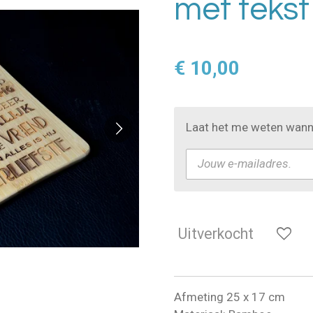
met tekst
€ 10,00
Laat het me weten wanne
Uitverkocht
Afmeting 25 x 17 cm