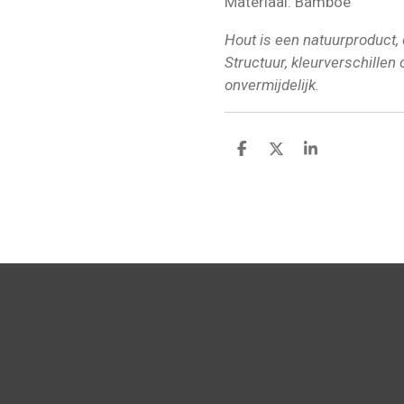
Materiaal: Bamboe
Hout is een natuurproduct, 
Structuur, kleurverschillen 
onvermijdelijk.
D
D
S
e
e
h
l
e
a
e
l
r
n
e