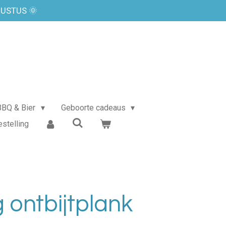
GUSTUS 🌞
BBQ & Bier
Geboorte cadeaus
estelling
ontbijtplank