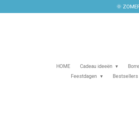
🌞 ZOMER
Ga
direct
naar
de
hoofdinhoud
HOME
Cadeau ideeën
Borr
Feestdagen
Bestsellers