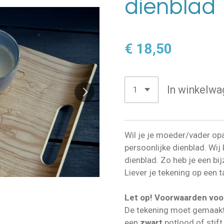
dienblad
€ 18,50
In winkelwa
Wil je je moeder/vader op
persoonlijke dienblad.
Wij 
dienblad. Zo heb je een bi
Liever je tekening op een t
Let op! Voorwaarden voo
De tekening moet gemaakt
een
zwart
potlood of stift