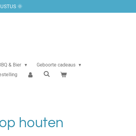
GUSTUS 🌞
BBQ & Bier
Geboorte cadeaus
estelling
 op houten