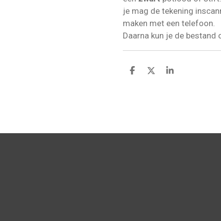
je mag de tekening inscan
maken met een telefoon.
Daarna kun je de bestand 
D
D
S
e
e
h
l
e
a
e
l
r
n
e