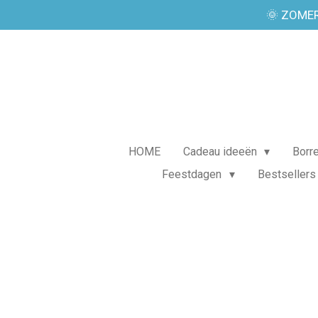
🌞 ZOMER
Ga
direct
naar
de
hoofdinhoud
HOME
Cadeau ideeën
Borr
Feestdagen
Bestsellers