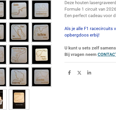
Deze houten lasergraveer
Formule 1 circuit van 2026
Een perfect cadeau voor 
Als je alle F1 racecircuits
opbergdoos erbij!
U kunt u sets zelf samens
Bij vragen neem
CONTAC
D
D
S
e
e
h
l
e
a
e
l
r
n
e