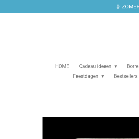
🌞 ZOMER
Ga
direct
naar
de
hoofdinhoud
HOME
Cadeau ideeën
Borr
Feestdagen
Bestsellers