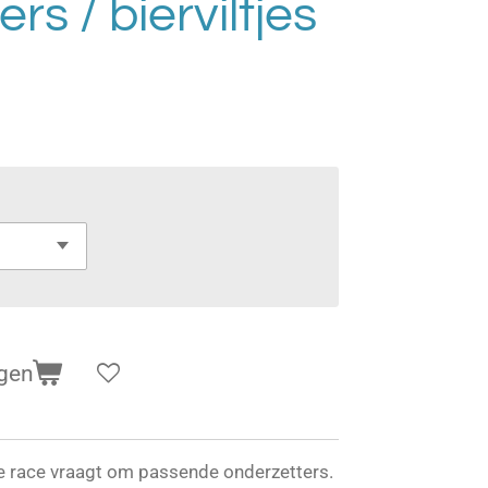
rs / bierviltjes
gen
de race vraagt om passende onderzetters.