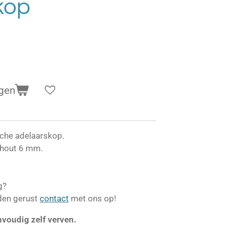
kop
gen
che adelaarskop.
n hout 6 mm.
g?
den gerust
contact
met ons op!
nvoudig zelf verven.