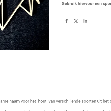
Gebruik hiervoor een spon
D
D
S
e
e
h
l
e
a
e
l
r
n
e
rzamelnaam voor het hout van verschillende soorten uit het