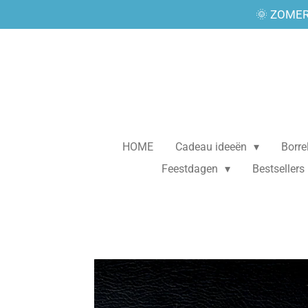
🌞 ZOMER
Ga
direct
naar
de
hoofdinhoud
HOME
Cadeau ideeën
Borr
Feestdagen
Bestsellers