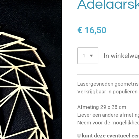
Adelaars
€ 16,50
In winkelwa
Lasergesneden geometris
Verkrijgbaar in populiere
Afmeting 29 x 28 cm
Liever een andere afmetin
Neem voor de mogelijkhe
U kunt deze eventueel ee