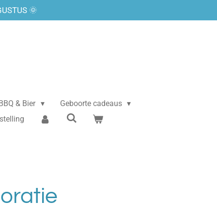
GUSTUS 🌞
BBQ & Bier
Geboorte cadeaus
stelling
ratie