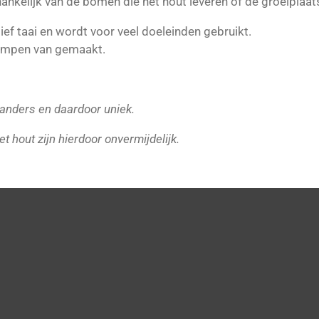
ankelijk van de bomen die het hout leveren of de groeiplaat
tief taai en wordt voor veel doeleinden gebruikt.
lompen van gemaakt.
s anders en daardoor uniek.
et hout zijn hierdoor onvermijdelijk.