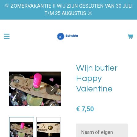
🌞 ZOMERVAKANTIE !! WIJ ZIJN GESLOTEN VAN 30 JULI
Ga
T/M 25 AUGUSTUS 🌞
direct
naar
de
hoofdinhoud
Wijn butler
Happy
Valentine
€ 7,50
Naam of eigen