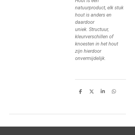
Hout is een
natuurproduct, elk stuk
hout is anders en
daardoor
uniek.
Structuur,
kleurverschillen of
knoesten in het hout
zijn hierdoor
onvermijdelijk.
D
D
S
D
e
e
h
e
l
e
a
l
e
l
r
e
n
e
n