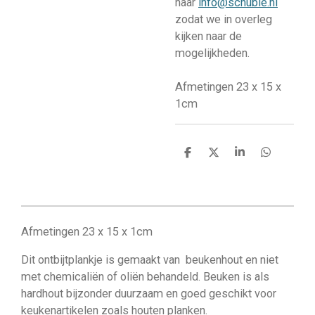
naar
info@schubie.nl
zodat we in overleg
kijken naar de
mogelijkheden.
Afmetingen 23 x 15 x
1cm
D
D
S
D
e
e
h
e
l
e
a
l
e
l
r
e
n
e
n
Afmetingen 23 x 15 x 1cm
Dit ontbijtplankje is gemaakt van beukenhout en niet
met chemicaliën of oliën behandeld. Beuken is als
hardhout bijzonder duurzaam en goed geschikt voor
keukenartikelen zoals houten planken.