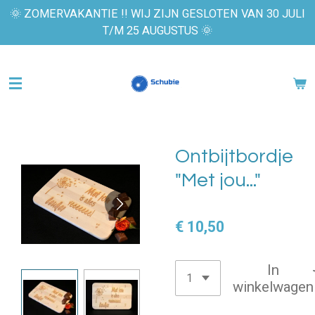
🌞 ZOMERVAKANTIE !! WIJ ZIJN GESLOTEN VAN 30 JULI
Ga
T/M 25 AUGUSTUS 🌞
direct
naar
de
hoofdinhoud
Ontbijtbordje
"Met jou..."
€ 10,50
In
winkelwagen