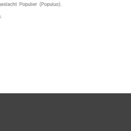
geslacht Populier (Populus).
s.