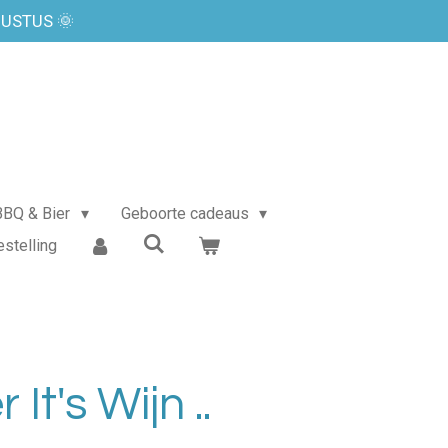
GUSTUS 🌞
BBQ & Bier
Geboorte cadeaus
estelling
 It's Wijn ..