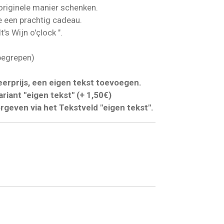
 originele manier schenken.
e een prachtig cadeau.
t's Wijn o'çlock ".
nbegrepen)
erprijs, een eigen tekst toevoegen.
riant "eigen tekst" (+ 1,50€)
rgeven via het Tekstveld "eigen tekst".