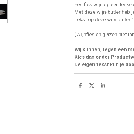
Een fles wijn op een leuke
Met deze wijn-butler heb j
Tekst op deze wijn butler "I
(Wijnfles en glazen niet i
Wij kunnen, tegen een me
Kies dan onder Productva
De eigen tekst kun je doo
D
D
S
e
e
h
l
e
a
e
l
r
n
e