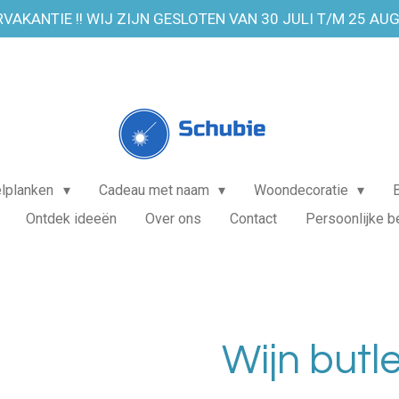
VAKANTIE !! WIJ ZIJN GESLOTEN VAN 30 JULI T/M 25 AU
elplanken
Cadeau met naam
Woondecoratie
Ontdek ideeën
Over ons
Contact
Persoonlijke b
Wijn butler