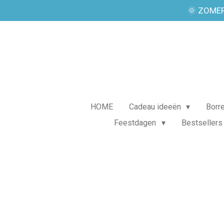
🌞 ZOMER
Ga
direct
naar
de
hoofdinhoud
HOME
Cadeau ideeën
Borr
Feestdagen
Bestsellers