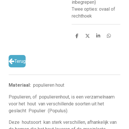
inbegrepen)
Twee opties: ovaal of
rechthoek
D
D
S
D
e
e
h
e
l
e
a
l
e
l
r
e
n
e
n
Terug
Materiaal:
populieren hout
Populieren, of populierenhout, is een verzamelnaam
voor het hout van verschillende soorten uit het
geslacht Populier (Populus).
Deze houtsoort kan sterk verschillen, afhankelijk van