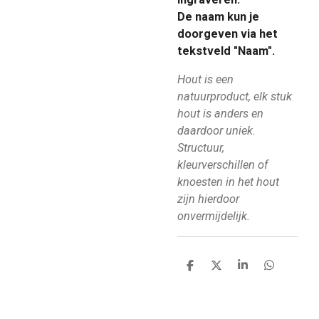
De naam kun je
doorgeven via het
tekstveld "Naam".
Hout is een
natuurproduct, elk stuk
hout is anders en
daardoor uniek.
Structuur,
kleurverschillen of
knoesten in het hout
zijn hierdoor
onvermijdelijk.
D
D
S
D
e
e
h
e
l
e
a
l
e
l
r
e
n
e
n