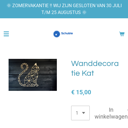
🌞 ZOMERVAKANTIE !! WIJ ZIJN GESLOTEN VAN 30 JULI
Ga
T/M 25 AUGUSTUS 🌞
direct
naar
de
hoofdinhoud
Wanddecora
tie Kat
€ 15,00
In
winkelwagen