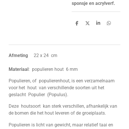
sponsje en acrylverf.
D
D
S
D
e
e
h
e
l
e
a
l
e
l
r
e
n
e
n
Afmeting
22 x 24 cm
Materiaal
: populieren hout 6 mm
Populieren, of populierenhout, is een verzamelnaam
voor het hout van verschillende soorten uit het
geslacht Populier (Populus).
Deze houtsoort kan sterk verschillen, afhankelijk van
de bomen die het hout leveren of de groeiplaats.
Populieren is licht van gewicht, maar relatief taai en