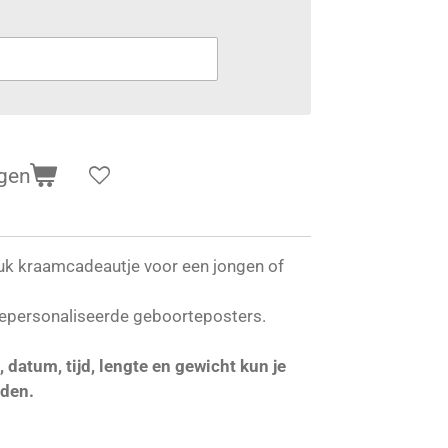
gen
euk kraamcadeautje voor een jongen of
 gepersonaliseerde geboorteposters.
atum, tijd, lengte en gewicht kun je
lden.