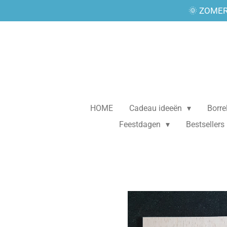
🌞 ZOMER
Ga
direct
naar
de
hoofdinhoud
HOME
Cadeau ideeën
Borr
Feestdagen
Bestsellers