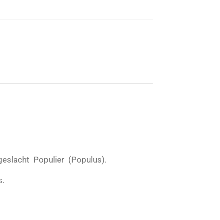
 geslacht Populier (Populus).
s.