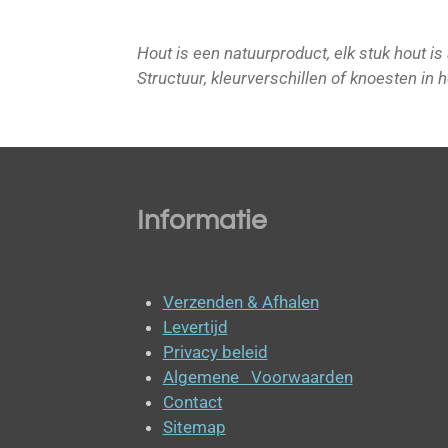
Hout is een natuurproduct, elk stuk hout i
Structuur, kleurverschillen of knoesten in h
Informatie
Verzenden & Afhalen
Levertijd
Privacy beleid
Algemene Voorwaarden
Contact
Sitemap