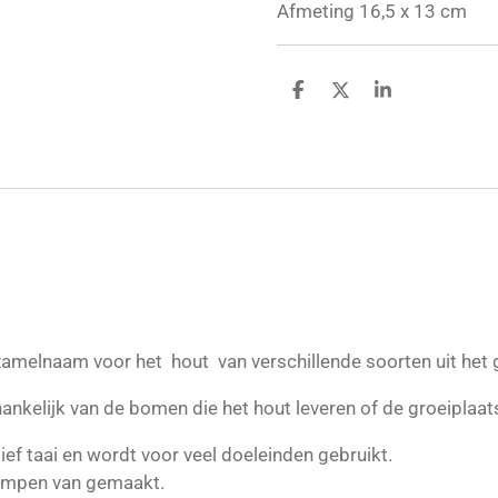
Afmeting 16,5 x 13 cm
D
D
S
e
e
h
l
e
a
e
l
r
n
e
rzamelnaam voor het hout van verschillende soorten uit het
ankelijk van de bomen die het hout leveren of de groeiplaat
tief taai en wordt voor veel doeleinden gebruikt.
lompen van gemaakt.