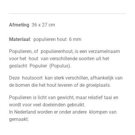
l
e
a
l
e
l
r
e
n
e
n
Afmeting
36 x 27 cm
Materiaal
: populieren hout 6 mm
Populieren, of populierenhout, is een verzamelnaam
voor het hout van verschillende soorten uit het
geslacht Populier (Populus).
Deze houtsoort kan sterk verschillen, afhankelijk van
de bomen die het hout leveren of de groeiplaats.
Populieren is licht van gewicht, maar relatief taai en
wordt voor veel doeleinden gebruikt.
In Nederland worden er onder andere klompen van
gemaakt.