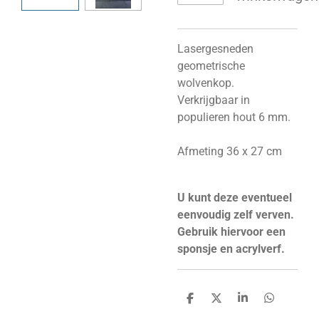
Lasergesneden
geometrische
wolvenkop.
Verkrijgbaar in
populieren hout 6 mm.
Afmeting 36 x 27 cm
U kunt deze eventueel
eenvoudig zelf verven.
Gebruik hiervoor een
sponsje en acrylverf.
D
D
S
D
e
e
h
e