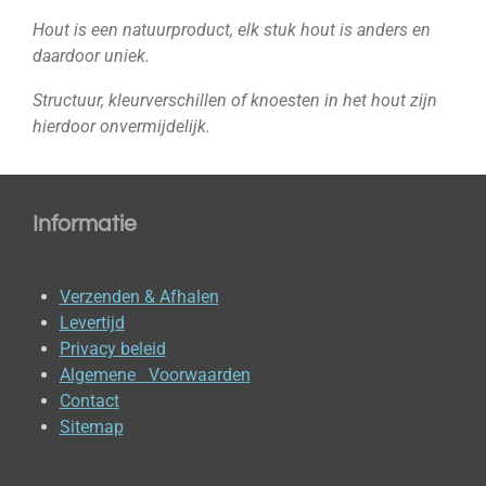
Hout is een natuurproduct, elk stuk hout is anders en
daardoor uniek.
Structuur, kleurverschillen of knoesten in het hout zijn
hierdoor onvermijdelijk.
Informatie
Verzenden & Afhalen
Levertijd
Privacy beleid
Algemene Voorwaarden
Contact
Sitemap