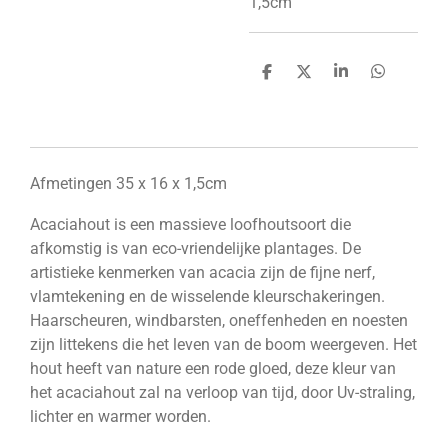
1,5cm
D
D
S
D
e
e
h
e
l
e
a
l
e
l
r
e
n
e
n
Afmetingen 35 x 16 x 1,5cm
Acaciahout is een massieve loofhoutsoort die
afkomstig is van eco-vriendelijke plantages. De
artistieke kenmerken van acacia zijn de fijne nerf,
vlamtekening en de wisselende kleurschakeringen.
Haarscheuren, windbarsten, oneffenheden en noesten
zijn littekens die het leven van de boom weergeven. Het
hout heeft van nature een rode gloed, deze kleur van
het acaciahout zal na verloop van tijd, door Uv-straling,
lichter en warmer worden.