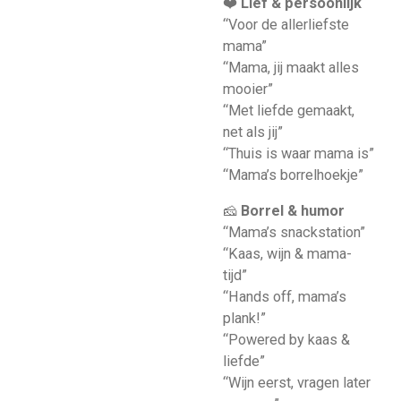
❤️
Lief & persoonlijk
“Voor de allerliefste
mama”
“Mama, jij maakt alles
mooier”
“Met liefde gemaakt,
net als jij”
“Thuis is waar mama is”
“Mama’s borrelhoekje”
🧀
Borrel & humor
“Mama’s snackstation”
“Kaas, wijn & mama-
tijd”
“Hands off, mama’s
plank!”
“Powered by kaas &
liefde”
“Wijn eerst, vragen later