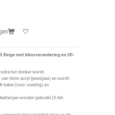
gen
 Ringe met kleurverandering en 3D-
zodra het donker wordt.
van 4mm acryl (plexiglas) en wordt
SB-kabel (voor voeding) en
 batterijen worden gebruikt (3 AA-
u gewenste kleur instellen door op de