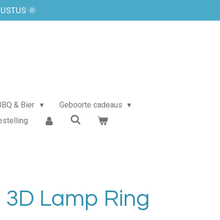
GUSTUS 🌞
BBQ & Bier
Geboorte cadeaus
estelling
D 3D Lamp Ring