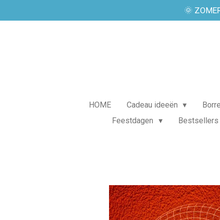
🌞 ZOMER
Ga
direct
naar
de
hoofdinhoud
HOME
Cadeau ideeën
Borr
Feestdagen
Bestsellers