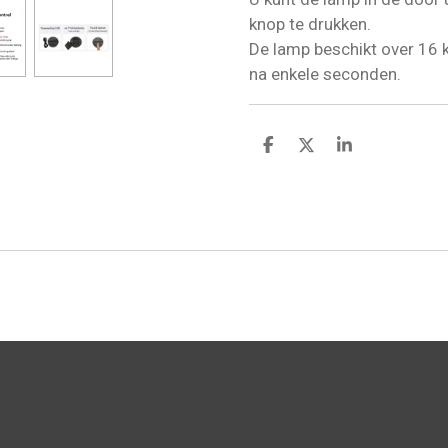
knop te drukken.
De lamp beschikt over 16 
na enkele seconden.
D
D
S
e
e
h
l
e
a
e
l
r
n
e