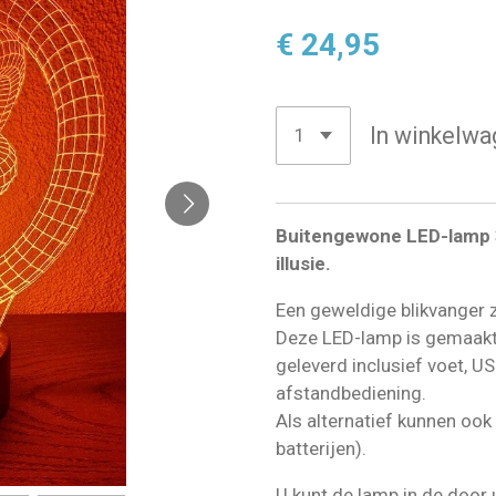
€ 24,95
In winkelwa
Buitengewone LED-lamp 3
illusie.
Een geweldige blikvanger 
Deze LED-lamp is gemaakt 
geleverd inclusief voet, U
afstandbediening.
Als alternatief kunnen ook
batterijen).
U kunt de lamp in de door 