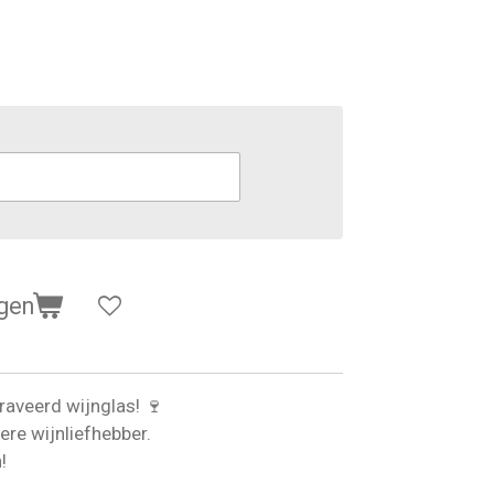
gen
graveerd wijnglas! 🍷
ere wijnliefhebber.
!