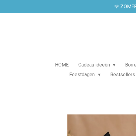
🌞 ZOMER
Ga
direct
naar
de
hoofdinhoud
HOME
Cadeau ideeën
Borr
Feestdagen
Bestsellers