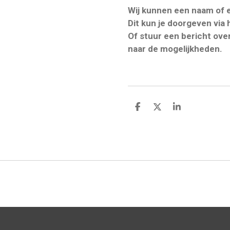
Wij kunnen een naam of 
Dit kun je doorgeven via 
Of stuur een bericht ove
naar de mogelijkheden.
D
D
S
e
e
h
l
e
a
e
l
r
n
e